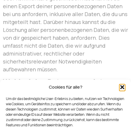
einen Export deiner personenbezogenen Daten
bei uns anfordern, inklusive aller Daten, die du uns
mitgeteilt hast. Darüber hinaus kannst du die
Löschung aller personenbezogenen Daten, die wir
von dir gespeichert haben, anfordern. Dies
umfasst nicht die Daten, die wir aufgrund
administrativer, rechtlicher oder
sicherheitsrelevanter Notwendigkeiten
aufbewahren müssen.
Wohin deine Daten gesendet
Cookies für alle?
werden
Um dir das bestmögliche User-Erlebnis zu bieten, nutzen wir Technologien
Besucher-Kommentare könnten von einem
wie Cookies, um Geräteinfos zu speichern und/oder abzurufen. Wenn du
diesen Technologien zustimmst, können wir Daten wie dein Surfverhalten
automatisierten Dienst zur Spam-Erkennung
oder eindeutige IDs auf dieser Website verarbeiten. Wenn du nicht
untersucht werden.
zustimmst oder deine Zustimmung zurückziehst, kann das bestimmte
Features und Funktionen beeinträchtigen.